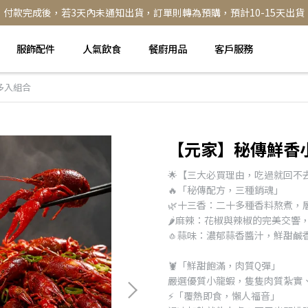
付款完成後，若3天內未通知出貨，訂單則轉為預購，預計10-15天出貨
服飾配件
人氣飲食
餐廚用品
客戶服務
 多入組合
【元家】秘傳鮮香小龍
🌟【三大必買理由，吃過就回不去
🔥「秘傳配方，三種銷魂」
🌿十三香：二十多種香料熬煮，
🌶️麻辣：花椒與辣椒的完美交
🧄蒜味：濃郁蒜香醬汁，鮮甜鹹
🦞「鮮甜飽滿，肉質Q彈」
嚴選優質小龍蝦，隻隻肉質紮實、
⚡「覆熱即食，懶人福音」