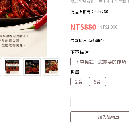
退冰加熱就能上桌！不用出門排
免運折扣碼：sits260
NT$880
NT$1,000
供貨狀況:
尚有庫存
下單備注
下單備註：您需要的種類
數量
2盒
5盒
加入購物車