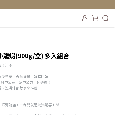
蝦(900g/盒) 多入組合
！】🌟
層次豐富、香氣撲鼻，吮指回味
響，麻中帶辣、辣中帶香，超過癮！
香，連湯汁都想拿來拌麵
蝦膏飽滿，一剝開就是滿滿驚喜！💯