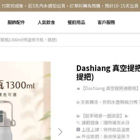
付款完成後，若3天內未通知出貨，訂單則轉為預購，預計10-15天出貨
服飾配件
人氣飲食
餐廚用品
客戶服務
把運動瓶1300ml(保溫保冷瓶、提把)
Dashiang 真空
提把)
🔥【Dashiang 真空提把運
❄️ 天氣轉涼，你的水壺夠給力
💫【超多場景一壺搞定】💫
🏃 運動健身：隨時補充水分
🏢 上班上課：保持飲品溫度
🚗 外出旅遊：長效保溫保冷