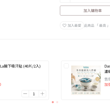
加入購物車
加入最愛
此商品 「 最高
La腋下吸汗貼 (40片/2入)
Da
濾
售
0
加