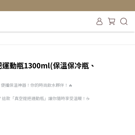
提把運動瓶1300ml(保溫保冷瓶、
動瓶】便攜保溫神器！你的時尚飲水夥伴！🔥
嗎？這款「真空提把運動瓶」讓你隨時享受溫暖！☕