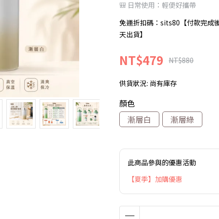
🎒 日常使用：輕便好攜帶
免運折扣碼：sits80【付款完
天出貨】
NT$479
NT$880
供貨狀況:
尚有庫存
顏色
漸層白
漸層綠
此商品參與的優惠活動
【夏季】加購優惠